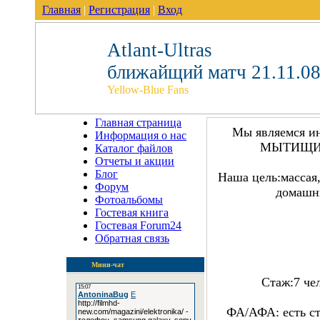
Главная
|
Регистрация
|
Вход
Atlant-Ultras
ближайщий матч 21.11.08
Yellow-Blue Fans
Главная страница
Мы являемся и
Информация о нас
МЫТИЩИ(
Каталог файлов
Отчеты и акции
Блог
Наша цель:массая
Форум
домашни
Фотоальбомы
Гостевая книга
Гостевая Forum24
Обратная связь
Мини-чат
Стаж:7 че
ФА/АФА: есть с