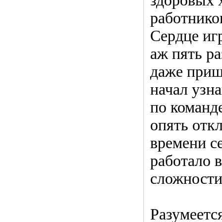
здоровых 
работнико
Сердце иг
аж пять р
даже приш
начал узн
по команде
опять отк
времени с
работало 
сложности
Разумеется