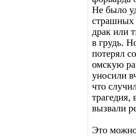
Не было уд
страшных 
драк или 
в грудь. Н
потерял со
омскую ра
уносили в
что случи
трагедия, 
вызвали р
Это можно