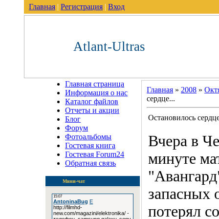
Главная
|
Регистрация
|
Вход
Atlant-Ultras
Главная страница
Главная
»
2008
»
Окт
Информация о нас
сердце...
Каталог файлов
Отчеты и акции
Остановилось сердце.
Блог
Форум
Фотоальбомы
Вчера в Че
Гостевая книга
Гостевая Forum24
минуте мат
Обратная связь
"Авангард
Мини-чат
запасных 
потерял с