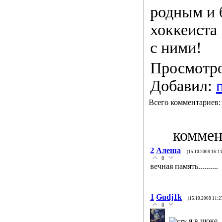
родным и 
хоккеиста 
с ними!
Просмотров
Добавил:
Всего комментариев
коммен
2
Алеша
(15.10.2008 16:11
0
вечная память..........
1
Gudj1k
(15.10.2008 11:2
0
я в шоке..