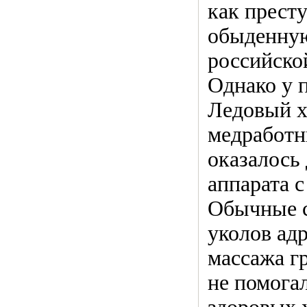
как прест
обыденную
российско
Однако у 
Ледовый х
медработн
оказалось
аппарата 
Обычные с
уколов ад
массажа г
не помога