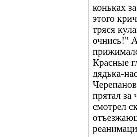
коньках за
этого крич
тряся кул
очнись!" А
прижималс
Красные г
дядька-на
Черепанов
прятал за
смотрел ск
отъезжаю
реанимаци