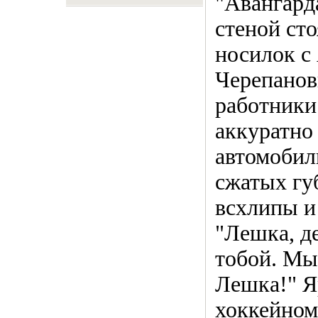
"Авангард
стеной ст
носилок с
Черепанов
работники
аккуратно
автомобил
сжатых гу
всхлипы и
"Лешка, д
тобой. Мы 
Лешка!" Я
хоккейном