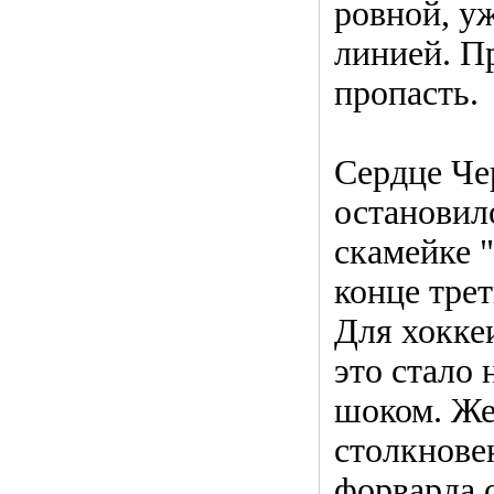
ровной, у
линией. П
пропасть.
Сердце Че
остановил
скамейке 
конце трет
Для хокке
это стало
шоком. Же
столкнове
форварда 