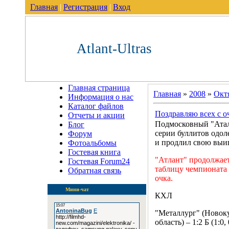
Главная
|
Регистрация
|
Вход
Atlant-Ultras
Главная страница
Главная
»
2008
»
Окт
Информация о нас
Каталог файлов
Поздравляю всех с о
Отчеты и акции
Подмосковный "Атал
Блог
серии буллитов одо
Форум
и продлил свою выи
Фотоальбомы
Гостевая книга
"Атлант" продолжае
Гостевая Forum24
таблицу чемпионата 
Обратная связь
очка.
Мини-чат
КХЛ
"Металлург" (Новоку
область) – 1:2 Б (1:0, 