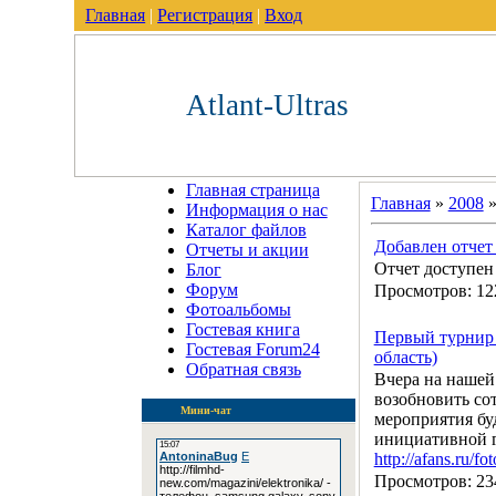
Главная
|
Регистрация
|
Вход
Atlant-Ultras
Главная страница
Главная
»
2008
Информация о нас
Каталог файлов
Добавлен отчет 
Отчеты и акции
Отчет доступен
Блог
Форум
Просмотров:
12
Фотоальбомы
Гостевая книга
Первый турнир
Гостевая Forum24
область)
Обратная связь
Вчера на нашей
возобновить со
Мини-чат
мероприятия бу
инициативной г
http://afans.ru/
Просмотров:
23