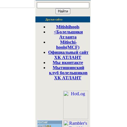
Друзья сайта
Mitishihools
<Болельщики
Атланта
Mitischi-
hools(MCF)
Официальный сайт
ХК АТЛАНТ
Мы вконтакте
Мытищинский
клуб болельщиков
ХК АТЛАНТ