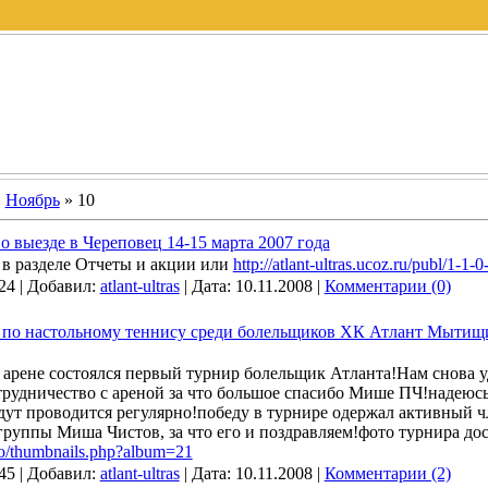
»
Ноябрь
»
10
о выезде в Череповец 14-15 марта 2007 года
 в разделе Отчеты и акции или
http://atlant-ultras.ucoz.ru/publ/1-1-0
24
|
Добавил:
atlant-ultras
|
Дата:
10.11.2008
|
Комментарии (0)
 по настольному теннису среди болельщиков ХК Атлант Мытищ
 арене состоялся первый турнир болельщик Атланта!Нам снова у
трудничество с ареной за что большое спасибо Мише ПЧ!надеюс
дут проводится регулярно!победу в турнире одержал активный ч
руппы Миша Чистов, за что его и поздравляем!фото турнира д
foto/thumbnails.php?album=21
45
|
Добавил:
atlant-ultras
|
Дата:
10.11.2008
|
Комментарии (2)